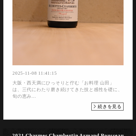
2025-11-08 11:41:15
大阪・西天満にひっそりと佇む「お料理 山田」
は、三代にわたり磨き続けてきた技と感性を礎に、
旬の恵み...
続きを見る
2021 Charmes Chambertin Armand Rousseau