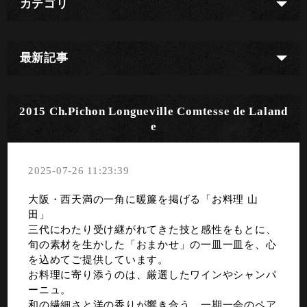
カテゴリ
最新記事
2015 Ch.Pichon Longueville Comtesse de Laland
e
2025-07-26 11:23:39
大阪・西天満の一角に暖簾を掲げる「お料理 山
田」
三代にわたり受け継がれてきた技と感性をもとに、
旬の素材を生かした「おまかせ」の一皿一皿を、心
を込めてご提供しています。
お料理に寄り添うのは、厳選したワインやシャンパ
ーニュ。
和の繊細さと洋の香りが響き合う、一期一会のペア