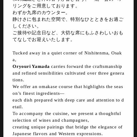
リングをご用意しております。
わずか九席のカウンター。
静けさに包まれた空間で、特別なひとときをお過ご
しください。
ご接待や記念日など、大切な席にもふさわしいおも
てなしでお迎えいたします。
Tucked away in a quiet corner of Nishitenma, Osak
a,
Oryouri Yamada
carries forward the craftsmanship
and refined sensibilities cultivated over three genera
tions.
We offer an omakase course that highlights the seas
on’s finest ingredients—
each dish prepared with deep care and attention to d
etail.
To accompany the cuisine, we present a thoughtful
selection of wines and champagnes,
creating unique pairings that bridge the elegance of
Japanese flavors and Western expressions.