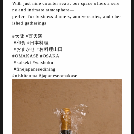
With just nine counter seats, our space offers a sere
ne and intimate atmosphere—
perfect for business dinners, anniversaries, and cher
ished gatherings.
#大阪 #西天満
#和食 #日本料理
#おまかせ #お料理山田
#OMAKASE #OSAKA
#kaiseki #washoku
#finejapanesedining
#nishitenma #japaneseomakase